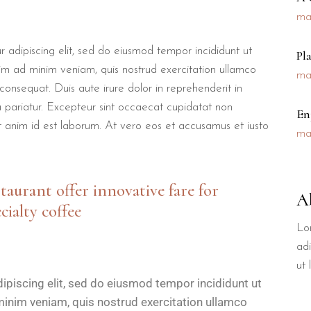
ma
 adipiscing elit, sed do eiusmod tempor incididunt ut
Pl
im ad minim veniam, quis nostrud exercitation ullamco
ma
consequat. Duis aute irure dolor in reprehenderit in
la pariatur. Excepteur sint occaecat cupidatat non
En
lit anim id est laborum. At vero eos et accusamus et iusto
ma
staurant offer innovative fare for
A
cialty coffee
Lo
adi
ut
ipiscing elit, sed do eiusmod tempor incididunt ut
minim veniam, quis nostrud exercitation ullamco