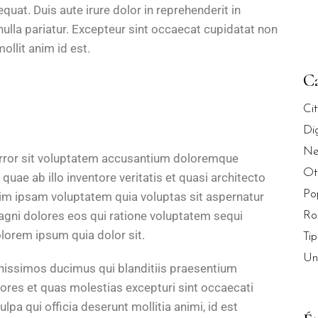
uat. Duis aute irure dolor in reprehenderit in
 nulla pariatur. Excepteur sint occaecat cupidatat non
ollit anim id est.
Ca
Ci
Di
Ne
 error sit voluptatem accusantium doloremque
Ot
uae ab illo inventore veritatis et quasi architecto
Po
im ipsam voluptatem quia voluptas sit aspernatur
magni dolores eos qui ratione voluptatem sequi
Ro
lorem ipsum quia dolor sit.
Tip
Un
gnissimos ducimus qui blanditiis praesentium
lores et quas molestias excepturi sint occaecati
ulpa qui officia deserunt mollitia animi, id est