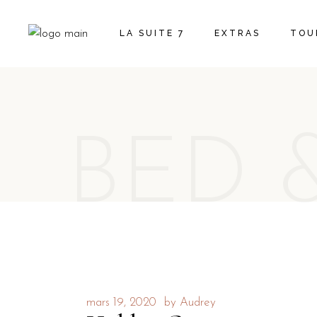
LA SUITE 7
EXTRAS
TOU
ACTI
EVÈ
BED 
mars 19, 2020
by
Audrey