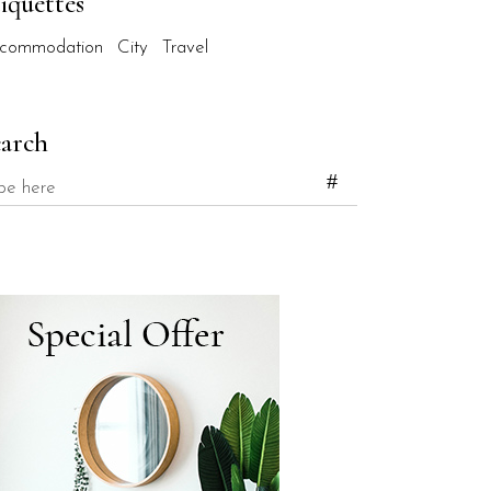
iquettes
commodation
City
Travel
earch