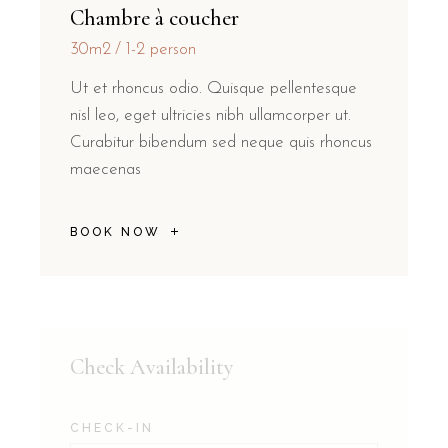
Chambre à coucher
30m2
1-2 person
Ut et rhoncus odio. Quisque pellentesque
nisl leo, eget ultricies nibh ullamcorper ut.
Curabitur bibendum sed neque quis rhoncus
maecenas
BOOK NOW
Check Availability
CHECK-IN